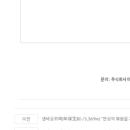
문의 : 주식회사 마운
녠바오위쩌(年保玉则-/5,369m) “천상의 화원을 
이전