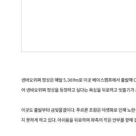
녠바오위쩌 정상은 해발 5,369m로 이곳 베이스캠프에서 출발해 
어 녠바오위쩌 정상을 등정하고 싶다는 욕심을 뒤로하고 빗줄기가 
이곳도 출발부터 금빛물결이다. 푸르른 초원은 야생화로 인해 노
지 못하게 하고 있다. 아쉬움을 뒤로하며 좌측의 작은 안부를 향해