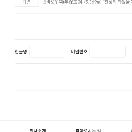
녠바오위쩌(年保玉则-/5,369m) “천상의 화원을 
다음
한글명
비밀번호
회사소개
찾아오시는 길