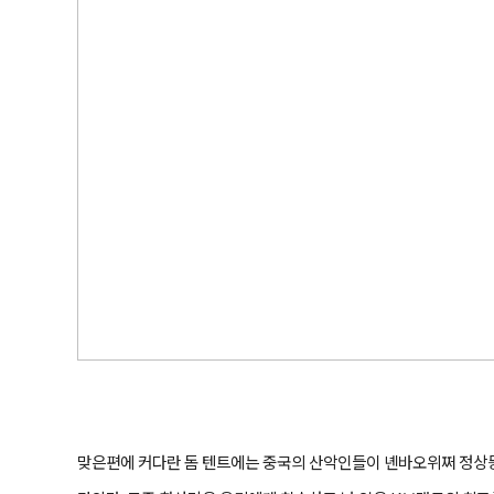
맞은편에 커다란 돔 텐트에는 중국의 산악인들이 녠바오위쩌 정상등