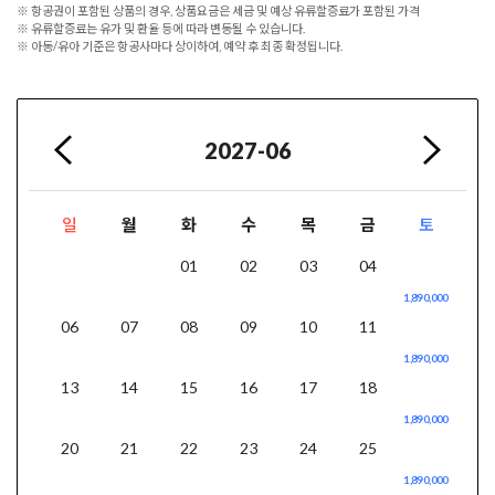
※ 항공권이 포함된 상품의 경우, 상품요금은 세금 및 예상 유류할증료가 포함된 가격
※ 유류할증료는 유가 및 환율 등에 따라 변동될 수 있습니다.
※ 아동/유아 기준은 항공사마다 상이하여, 예약 후 최종 확정됩니다.
2027-06
일
월
화
수
목
금
토
01
02
03
04
05
1,890,000
06
07
08
09
10
11
12
1,890,000
13
14
15
16
17
18
19
1,890,000
20
21
22
23
24
25
26
1,890,000