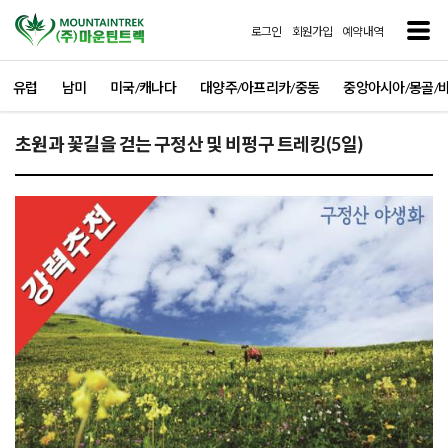
로그인
회원가입
예약내역
유럽
남미
미국/캐나다
대양주/아프리카/중동
중앙아시아/몽골/
초원과 꽃길을 걷는 구정산 및 비펑구 트레킹(5일)