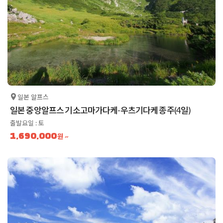
일본 알프스
일본 중앙알프스 기소고마가다케-우츠기다케 종주(4일)
출발요일 : 토
1,690,000
원 ~