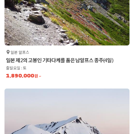
일본 알프스
일본 제2의 고봉인 기타다케를 품은 남알프스 종주(4일)
출발요일 : 토
1,890,000
원 ~