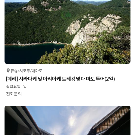
큐슈/시코쿠/대마도
[페리] 시라다케 및 아리아케 트레킹 및 대마도 투어(2일)
출발요일 : 일
전화문의