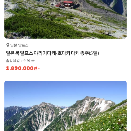
일본 알프스
일본 북알프스 야리가다케-호다카다케 종주(5일)
출발요일 : 수 목 금
1,890,000
원 ~