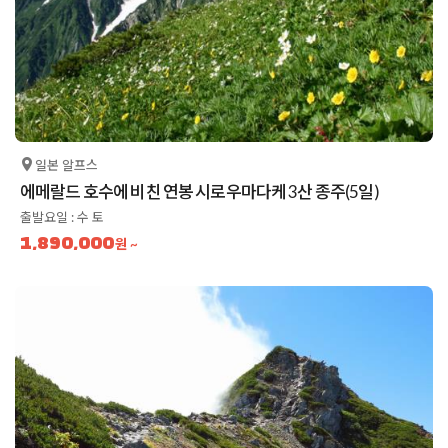
일본 알프스
에메랄드 호수에 비친 연봉 시로우마다케 3산 종주(5일)
출발요일 : 수 토
1,890,000
원 ~