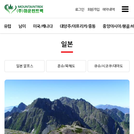
로그인
회원가입
예약내역
유럽
남미
미국/캐나다
대양주/아프리카/중동
중앙아시아/몽골/
일본
일본 알프스
혼슈/북해도
큐슈/시코쿠/대마도