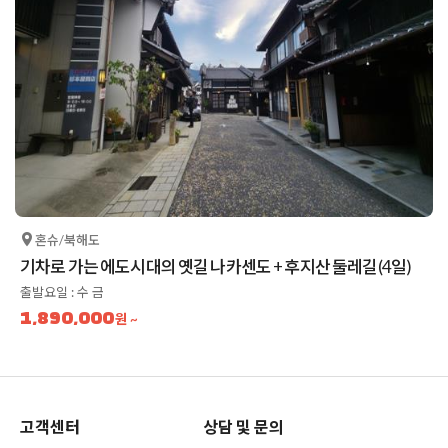
혼슈/북해도
기차로 가는 에도시대의 옛길 나카센도 + 후지산 둘레길(4일)
출발요일 : 수 금
1,890,000
원 ~
고객센터
상담 및 문의