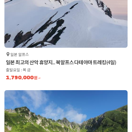
일본 알프스
일본 최고의 산악 휴양지... 북알프스 다테야마 트레킹(4일)
출발요일 : 목 금
1,790,000
원 ~