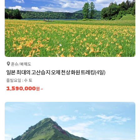
혼슈/북해도
일본 최대의 고산습지 오제 천상화원 트레킹(4일)
출발요일 : 수 토
1,590,000
원 ~