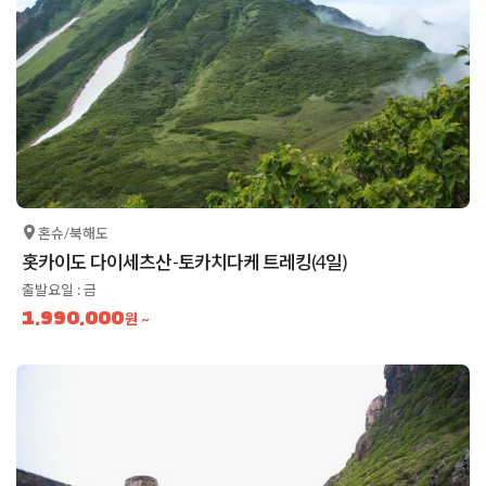
혼슈/북해도
홋카이도 다이세츠산-토카치다케 트레킹(4일)
출발요일 : 금
1,990,000
원 ~