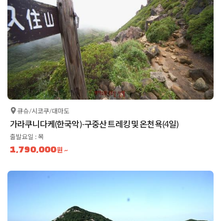
큐슈/시코쿠/대마도
가라쿠니다케(한국악)-구중산 트레킹 및 온천욕(4일)
출발요일 : 목
1,790,000
원 ~