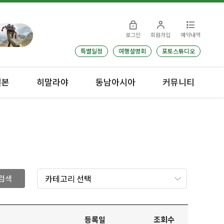
로그인
회원가입
예약내역
특별일정
여행설명회
포토스튜디오
일본
히말라야
동남아시아
커뮤니티
검색
등록일
조회수