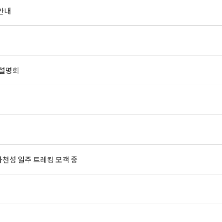
안내
 설명회
천성 일주 트레킹 모객 중