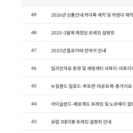
49
2026년 상품안내 카다록 제작 및 카렌다 제
48
2025-3월에 예정된 트레킹 설명회
47
2025년 돌로미테 잔여석 안내
46
킬리만자로 등정 및 세렝게티 사파리-아프리
45
뉴질랜드 밀포드-루트번-마운트쿡-통가리로 
44
아이슬란드-페로제도 트레킹 및 노르웨이 설
43
유럽 3대미봉 트레킹 설명회 안내