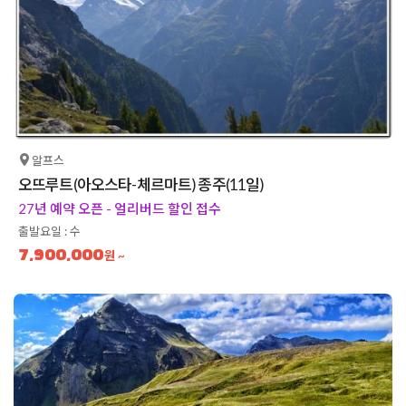
알프스
오뜨루트(아오스타-체르마트) 종주(11일)
27년 예약 오픈 - 얼리버드 할인 접수
출발요일 : 수
7,900,000
원 ~