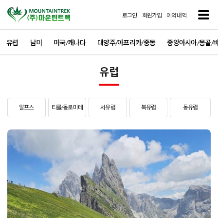
로그인
회원가입
예약내역
유럽
남미
미국/캐나다
대양주/아프리카/중동
중앙아시아/몽골/
유럽
알프스
티롤/돌로미테
서유럽
북유럽
동유럽