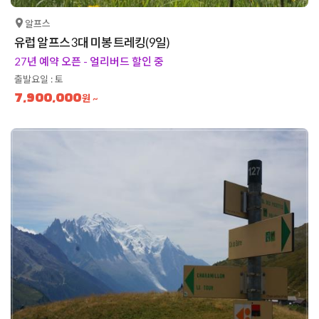
알프스
유럽 알프스 3대 미봉 트레킹(9일)
27년 예약 오픈 - 얼리버드 할인 중
출발요일 : 토
7,900,000
원 ~