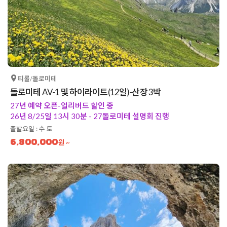
티롤/돌로미테
돌로미테 AV-1 및 하이라이트(12일)-산장 3박
27년 예약 오픈-얼리버드 할인 중
26년 8/25일 13시 30분 - 27돌로미테 설명회 진행
출발요일 : 수 토
6,800,000
원 ~