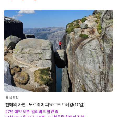
북유럽
천혜의 자연... 노르웨이 피요로드 트레킹(10일)
27년 예약 오픈-얼리버드 할인 중
26년 8/25일 16시 50분 - 27 북유럽 설명회 진행