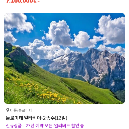
7,100,000
원 ~
티롤/돌로미테
돌로미테 알타비아-2 종주(12일)
신규상품 - 27년 예약 오픈-얼리버드 할인 중