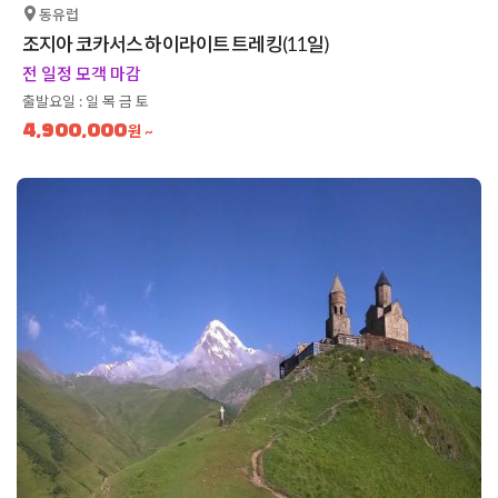
동유럽
조지아 코카서스 하이라이트 트레킹(11일)
전 일정 모객 마감
출발요일 : 일 목 금 토
4,900,000
원 ~