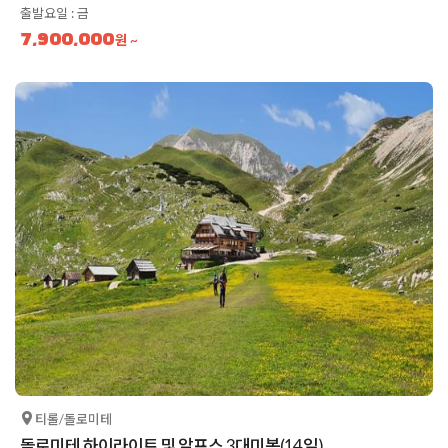
출발요일 : 금
7,900,000
원 ~
티롤/돌로미테
돌로미테 하이라이트 및 알프스 3대미봉(14일)