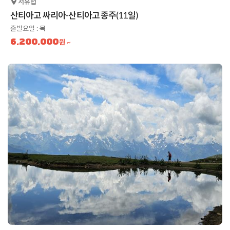
서유럽
산티아고 싸리아-산티아고 종주(11일)
출발요일 : 목
6,200,000
원 ~