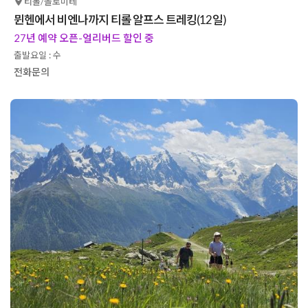
티롤/돌로미테
뮌헨에서 비엔나까지 티롤 알프스 트레킹(12일)
27년 예약 오픈-얼리버드 할인 중
출발요일 : 수
전화문의