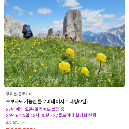
티롤/돌로미테
초보자도 가능한 돌로미테 이지 트레킹(9일)
27년 예약 오픈-얼리버드 할인 중
26년 8/25일 13시 30분 - 27돌로미테 설명회 진행
출발요일 : 금