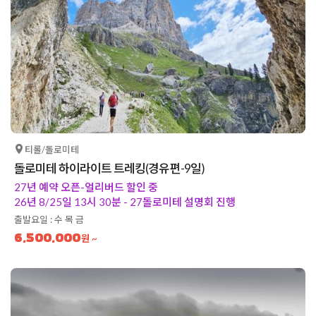
티롤/돌로미테
돌로미테 하이라이트 트레킹(경유편-9일)
27년 예약 오픈-얼리버드 할인 중
26년 8/25일 13시 30분 - 27돌로미테 설명회 진행
출발요일 : 수 목 금
6,500,000
원 ~