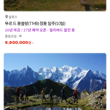
알프스
뚜르 드 몽블랑(TMB) 정통 일주(10일)
26년 마감 / 27년 예약 오픈 - 얼리버드 할인 중
출발요일 : 목
6,800,000
원 ~