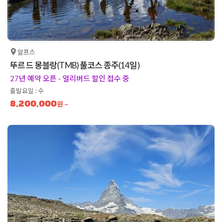
알프스
뚜르 드 몽블랑(TMB) 풀코스 종주(14일)
27년 예약 오픈 - 얼리버드 할인 접수 중
출발요일 : 수
8,200,000
원 ~