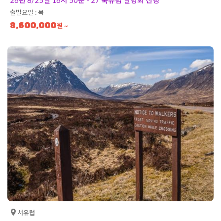
출발요일 : 목
8,600,000
원 ~
서유럽